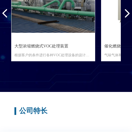
넳
넲
大型浓缩燃烧式VOC处理装置
催化燃烧式VO
）
根据客户的条件进行各种VOC处理设备的设计和
气味气体和低浓
制作。
在低温下有效地
下
采用独有控制方式可实现低成本运行
采用板式换热器
氧
通过监控引入风扇前的压力，根据废气发生源的
运行状况、废气浓度的变化、生产线运行数和排
气风量的变化，进行自动调节运行使浓缩装置的
公司特长
脱附风量达到最佳值。
这样在各种排气情况下，也可以比通常低得多的