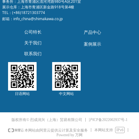
事务所：上海市青浦区清河湾路980号A区201室
展示仓库：上海市青浦区新金路918号第4幢
TEL：(+86)18721303774
邮箱：info_china@shimakawa.co.jp
公司特长
产品中心
关于我们
案例展示
联系我们
中文网站
日语网站
沪ICP备2022002937号-1
版权所有© 烈成润兴（上海）贸易有限公司
本网站支持
IPv6
本网站由阿里云提供云计算及安全服务
Powered by 万网